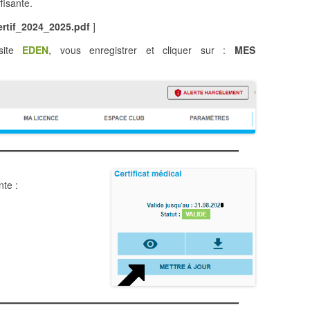
fisante.
ertif_2024_2025.pdf
]
site
EDEN
, vous enregistrer et cliquer sur :
MES
nte :