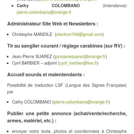
Cathy COLOMBANO
(Intendance)
pierre.colombano@orange.fr
Administrateur Site Web et Newsletters :
Christophe MANDILE (
electron708@gmail.com
)
Tir au sanglier courant / réglage carabines
(sur RV)
:
Jean-Pierre SUAREZ (
jproxanesuarez@orange.fr
)
Cyril BARBIER – adjoint (
cyril_barbier@live.fr
)
Accueil sourds et malentendants :
Possibilité de traduction LSF (Langue des Signes Française)
par
Cathy COLOMBANO (
pierre.colombano@orange.fr
)
Publier une petite annonce
(achat/vente/recherche,
armes, matériel, etc.) :
envoyer votre texte, photos et coordonnées à Christophe