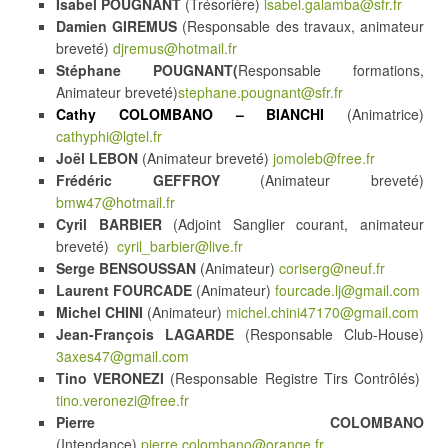
Isabel POUGNANT
(Trésorière)
isabel.galamba@sfr.fr
Damien GIREMUS
(Responsable des travaux, animateur
breveté)
djremus@hotmail.fr
Stéphane POUGNANT(
Responsable formations,
Animateur breveté)
stephane.pougnant@sfr.fr
Cathy COLOMBANO – BIANCHI
(Animatrice)
cathyphi@lgtel.fr
Joël LEBON
(Animateur breveté)
jomoleb@free.fr
Frédéric GEFFROY
(Animateur breveté)
bmw47@hotmail.fr
Cyril
BARBIER
(Adjoint Sanglier courant, animateur
breveté)
cyril_barbier@live.fr
Serge BENSOUSSAN
(Animateur)
coriserg@neuf.fr
Laurent FOURCADE
(Animateur)
fourcade.lj@gmail.com
Michel CHINI
(Animateur)
michel.chini47170@gmail.com
Jean-François LAGARDE
(Responsable Club-House)
3axes47@gmail.com
Tino VERONEZI
(Responsable Registre Tirs Contrôlés)
tino.veronezi@free.fr
Pierre COLOMBANO
(Intendance)
pierre.colombano@orange.fr