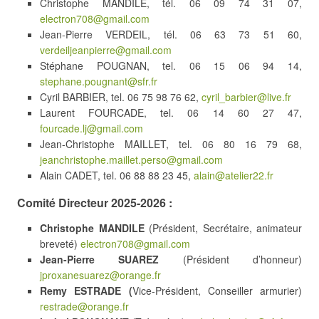
Christophe MANDILE, tél. 06 09 74 31 07,
electron708@gmail.com
Jean-Pierre VERDEIL, tél. 06 63 73 51 60,
verdeiljeanpierre@gmail.com
Stéphane POUGNAN, tel. 06 15 06 94 14,
stephane.pougnant@sfr.fr
Cyril BARBIER, tel. 06 75 98 76 62,
cyril_barbier@live.fr
Laurent FOURCADE, tel. 06 14 60 27 47,
fourcade.lj@gmail.com
Jean-Christophe MAILLET, tel. 06 80 16 79 68,
jeanchristophe.maillet.perso@gmail.com
Alain CADET, tel. 06 88 88 23 45,
alain@atelier22.fr
Comité Directeur 2025-2026 :
Christophe MANDILE
(Président, Secrétaire, animateur
breveté)
electron708@gmail.com
Jean-Pierre SUAREZ
(Président d’honneur)
jproxanesuarez@orange.fr
Remy ESTRADE (
Vice-Président, Conseiller armurier)
restrade@orange.fr